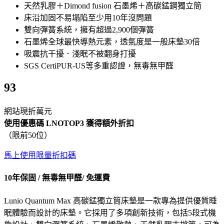
天然乳膠＋Dimond fusion 石墨烯＋高碳錳鋼獨立筒
床沿加固不易塌陷至少用10年沒問題
雙向彈簧系統，擁有超過2,900個彈簧
石墨烯全球最快導熱元素，透氣度是一般床墊30倍
吸震抗干擾．淺眠不被翻身打擾
SGS CertiPUR-US等多重認證，無毒無甲醛
93
網站現折萬元
使用優惠碼 LNOTOP3 獲得額外折扣
（限前50位）
馬上使用限量折扣碼
10年保固 / 無毒無甲醛/ 免運費
Lunio Quantum Max 高碳錳獨立筒床墊是一款專為提供優質睡
眠體驗而設計的床墊。它採用了多項創新技術，包括5段式機