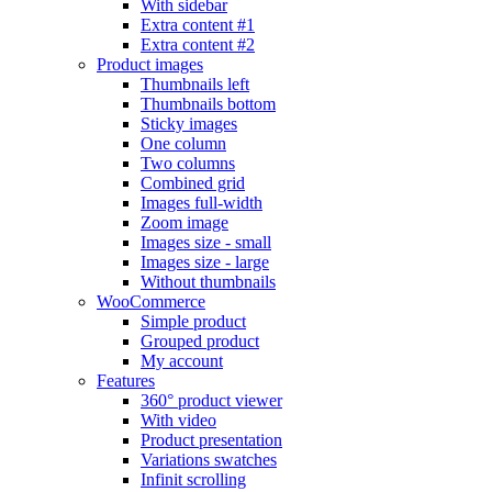
With sidebar
Extra content #1
Extra content #2
Product images
Thumbnails left
Thumbnails bottom
Sticky images
One column
Two columns
Combined grid
Images full-width
Zoom image
Images size - small
Images size - large
Without thumbnails
WooCommerce
Simple product
Grouped product
My account
Features
360° product viewer
With video
Product presentation
Variations swatches
Infinit scrolling