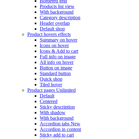
Bordered grid
Products list view
With background
Category description
Header overlap
Default shop
Product hovers
effects
Summary on hover
Icons on hover
Icons & Add to cart
Full info on image
All info on hover
Button on image
Standard button
Quick shop
Tiled hover
Product pages
Unlimited
Default
Centered
Sticky description
With shadow
With background
Accordion tabs
New
Accordion in content
Sticky add to cart