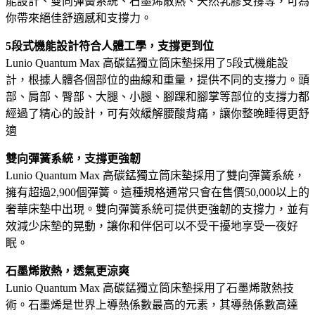
能設計、雙向彈簧系統、石墨烯散熱、天然乳膠支撐等，可為
你帶來絕佳舒適感和支撐力。
5段式機能設計符合人體工學，支撐更到位
Lunio Quantum Max 高碳錳獨立筒床墊採用了5段式機能設
計，根據人體各個部位的曲線和重量，提供不同的支撐力。頭
部、肩部、臀部、大腿、小腿、腳踝和腳掌等部位的支撐力都
經過了精心的設計，可有效緩解腰酸背痛，讓你整晚睡得更舒
適
雙向彈簧系統，支撐更強韌
Lunio Quantum Max 高碳錳獨立筒床墊採用了雙向彈簧系統，
擁有超過2,900個彈簧。這種規格通常只會在售價50,000以上的
奢華床墊中出現。雙向彈簧系統可提供更強韌的支撐力，並有
效減少床墊的晃動，讓你和伴侶可以不受干擾地享受一夜好
眠。
石墨烯散熱，透氣更涼爽
Lunio Quantum Max 高碳錳獨立筒床墊採用了石墨烯散熱技
術。石墨烯是世界上導熱係數最高的元素，其導熱係數高達