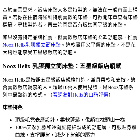
基於商業需求，飯店床墊大多是特製的，無法在一般市面上購
買。若你在住宿時碰到特別喜歡的床墊，可掀開床單查看床墊
標籤，尋找製造者，再去詢問是否有販售同等級的床墊。
如果沒有特定品牌推薦，但喜歡飯店床墊的柔軟舒適感，推薦
Nooz Helix乳膠獨立筒床墊
。這款實用又平價的床墊，不需花
大錢也能享受五星級飯店的舒適。
Nooz Helix 乳膠獨立筒床墊：五星級飯店躺感
Nooz Helix是按照五星級飯店規格打造，兼具柔軟和支撐，適
合喜歡飯店躺感的人。超過10萬人使用見證，是Nooz床墊系
列中最熱銷的款式。（
看網友對Helix的口碑評價
）
床墊特色
頂級毛霓表層設計，柔軟蓬鬆，像躺在枕頭山一樣
100%天然乳膠和冷凝記憶棉製成的舒適層，可服貼身體
曲線，支撐腰背，減少下背部的壓力