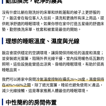
勤加換洗，乾淨的寢具
沒有什麼比躺在剛洗好的床單和烘乾蓬鬆的被子上更舒服的
了。飯店會在每位客人入住前，清洗和更換所有床上用品，提
供乾淨舒適的睡眠環境。如果你想在家中打造五星級的舒適床
墊，勤勞換洗床單、枕套和被套是最佳的開始。
理想的睡眠溫度、濕度與光線
飯店會提供穩定的空調環境，讓房間保持較低的溫度和濕度；
並安裝遮光窗簾，阻隔外界光線干擾，室內採用暖色低瓦數的
照明。這些設施能營造出涼爽、昏暗的睡眠環境，有助於提高
睡眠品質。
我們可以將家中房間
冷氣溫度控制在攝氏26～28度，濕度保持
在40%～60%之間
，除了遮光窗簾，睡前也避免使用3C產品，
減少光線接觸，這是專家推薦人體最佳的睡眠環境。
中性簡約的房間佈置