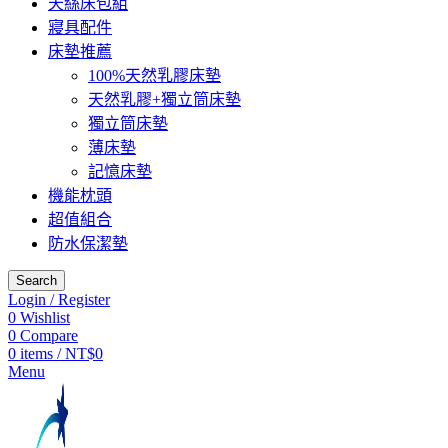
天絲床包組
寢具配件
床墊推薦
100%天然乳膠床墊
天然乳膠+獨立筒床墊
獨立筒床墊
薄床墊
記憶床墊
機能枕頭
超值組合
防水保潔墊
Search
Login / Register
0
Wishlist
0
Compare
0
items
/
NT$
0
Menu