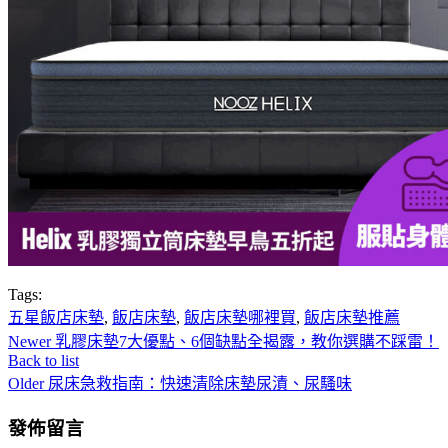
Tags:
五星飯店床墊
,
飯店床墊
,
飯店床墊哪裡買
,
飯店床墊推薦
Newer
乳膠床墊7大優點、6個缺點全揭露，教你選購不踩雷！
Back to list
Older
尿床急救指南：快速清除床墊尿漬、尿騷味
發佈留言