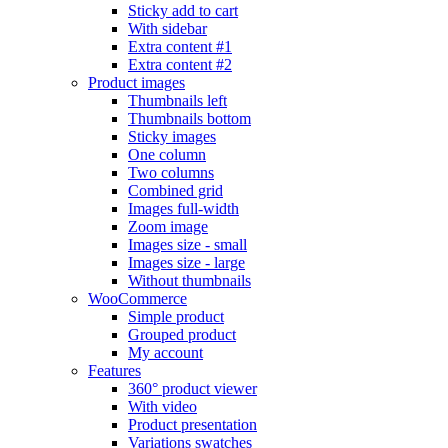
Sticky add to cart
With sidebar
Extra content #1
Extra content #2
Product images
Thumbnails left
Thumbnails bottom
Sticky images
One column
Two columns
Combined grid
Images full-width
Zoom image
Images size - small
Images size - large
Without thumbnails
WooCommerce
Simple product
Grouped product
My account
Features
360° product viewer
With video
Product presentation
Variations swatches