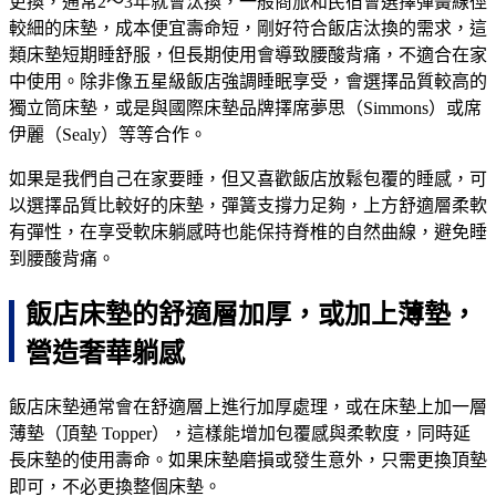
更換，通常2～3年就會汰換，一般商旅和民宿會選擇彈簧線徑
較細的床墊，成本便宜壽命短，剛好符合飯店汰換的需求，這
類床墊短期睡舒服，但長期使用會導致腰酸背痛，不適合在家
中使用。除非像五星級飯店強調睡眠享受，會選擇品質較高的
獨立筒床墊，或是與國際床墊品牌擇席夢思（Simmons）或席
伊麗（Sealy）等等合作。
如果是我們自己在家要睡，但又喜歡飯店放鬆包覆的睡感，可
以選擇品質比較好的床墊，彈簧支撐力足夠，上方舒適層柔軟
有彈性，在享受軟床躺感時也能保持脊椎的自然曲線，避免睡
到腰酸背痛。
飯店床墊的舒適層加厚，或加上薄墊，
營造奢華躺感
飯店床墊通常會在舒適層上進行加厚處理，或在床墊上加一層
薄墊（頂墊 Topper），這樣能增加包覆感與柔軟度，同時延
長床墊的使用壽命。如果床墊磨損或發生意外，只需更換頂墊
即可，不必更換整個床墊。