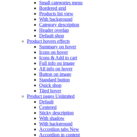
Small categories menu
Bordered grid
Products list view
With background
Category description
Header overlap
Default shop
Product hovers
effects
Summary on hover
Icons on hover
Icons & Add to cart
Full info on image
All info on hover
Button on image
Standard button
Quick shop
Tiled hover
Product pages
Unlimited
Default
Centered
Sticky description
With shadow
With background
Accordion tabs
New
Accordion in content